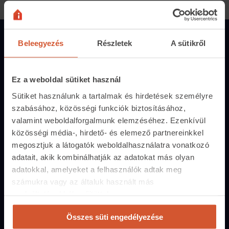
Beleegyezés
Részletek
A sütikről
Magánszemélyeknek
Hirdetés feladás
Ez a weboldal sütiket használ
Árak és hirdetési lehetőségek
Sütiket használunk a tartalmak és hirdetések személyre
Fizetési lehetőségek
szabásához, közösségi funkciók biztosításához,
Hirdetőtábla
valamint weboldalforgalmunk elemzéséhez. Ezenkívül
közösségi média-, hirdető- és elemező partnereinkkel
megosztjuk a látogatók weboldalhasználatra vonatkozó
Ingatlanoskereső
adatait, akik kombinálhatják az adatokat más olyan
Lakáshitel-kalkulátor
adatokkal, amelyeket a felhasználók adtak meg
számukra vagy az általuk használt más
Energiatanúsítvány
szolgáltatásokból gyűjtöttek.
Közvetítőknek
Összes süti engedélyezése
Belépés közvetítőknek