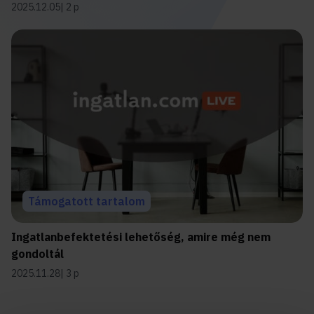
2025.12.05
2 p
Támogatott tartalom
Ingatlanbefektetési lehetőség, amire még nem
gondoltál
2025.11.28
3 p