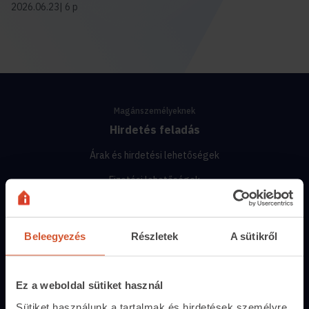
2026.06.23
6 p
Magánszemélyeknek
Hirdetés feladás
Árak és hirdetési lehetőségek
Fizetési lehetőségek
Hirdetőtábla
Beleegyezés
Részletek
A sütikről
Ingatlanoskereső
Lakáshitel-kalkulátor
Ez a weboldal sütiket használ
Energiatanúsítvány
Sütiket használunk a tartalmak és hirdetések személyre