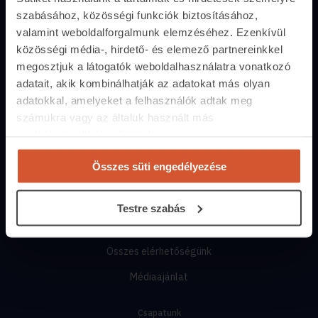
szabásához, közösségi funkciók biztosításához,
Közvetítőknek
valamint weboldalforgalmunk elemzéséhez. Ezenkívül
Belépés közvetítőknek
közösségi média-, hirdető- és elemező partnereinkkel
megosztjuk a látogatók weboldalhasználatra vonatkozó
Árak és hirdetési lehetőségek
adatait, akik kombinálhatják az adatokat más olyan
Fizetési lehetőségek
adatokkal, amelyeket a felhasználók adtak meg
számukra vagy az általuk használt más
Lehetőségek közvetítőknek
szolgáltatásokból gyűjtöttek.
Kapcsolat
Összes süti engedélyezése
+36 1 237 2065
segitunk.ingatlan.com
Testre szabás
Munkanapokon
10:00-17:00-ig
Összes elérhetőségünk
Médiaajánlat
Csapatunk