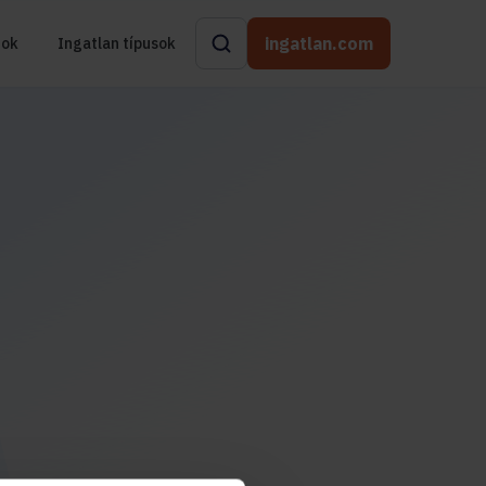
ingatlan.com
rok
Ingatlan típusok