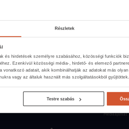
Részletek
ál
mak és hirdetések személyre szabásához, közösségi funkciók biz
hez. Ezenkívül közösségi média-, hirdető- és elemező partner
Közvetítőknek
Kapcsolat
a vonatkozó adatait, akik kombinálhatják az adatokat más olyan
eső
Belépés közvetítőknek
+36 1 237 
kra vagy az általuk használt más szolgáltatásokból gyűjtöttek
tor
Árak és hirdetési lehetőségek
segitunk.inga
y
Fizetési lehetőségek
Munkanapoko
Testre szabás
Össz
Lehetőségek közvetítőknek
Összes elérh
Médiaajánlat