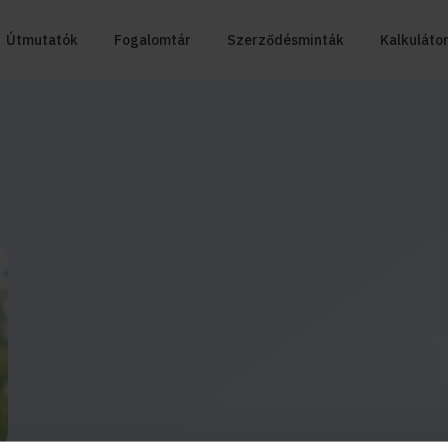
Útmutatók
Fogalomtár
Szerződésminták
Kalkuláto