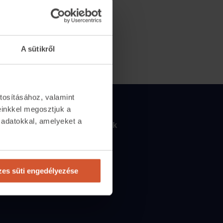
A sütikről
tosításához, valamint
einkkel megosztjuk a
Csapatunk
 adatokkal, amelyeket a
2065
Csapatunk
.
tlan.com
Kik vagyunk
n
10:00-17:00-ig
Állások
es süti engedélyezése
etőségünk